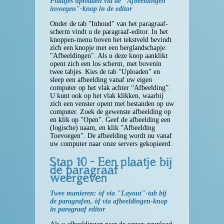
Plaatjes uploaden via de "Afbeeldingen
invoegen"-knop in de editor
Onder de tab "Inhoud" van het paragraaf-
scherm vindt u de paragraaf-editor. In het
knoppen-menu boven het tekstveld bevindt
zich een knopje met een berglandschapje:
"Afbeeldingen". Als u deze knop aanklikt
opent zich een los scherm, met bovenin
twee tabjes. Kies de tab "Uploaden" en
sleep een afbeelding vanaf uw eigen
computer op het vlak achter “Afbeelding”.
U kunt ook op het vlak klikken, waarbij
zich een venster opent met bestanden op uw
computer. Zoek de gewenste afbeelding op
en klik op "Open". Geef de afbeelding een
(logische) naam, en klik "Afbeelding
Toevoegen". De afbeelding wordt nu vanaf
uw computer naar onze servers gekopieerd.
Stap 10 - Een plaatje bij
de paragraaf
weergeven
Twee manieren: òf via "Layout"-tab bij
de paragrafen, òf via afbeeldingen-knop
in paragraaf editor