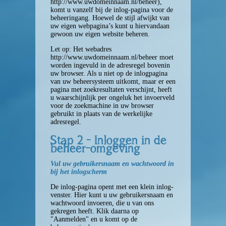
http://www.uwdomeinnaam.nl/beheer
),
komt u vanzelf bij de inlog-pagina voor de
De beheer-omgeving
beheeringang. Hoewel de stijl afwijkt van
uw eigen webpagina’s kunt u hiervandaan
gewoon uw eigen website beheren.
Inloggen
Let op: Het webadres
http://www.uwdomeinnaam.nl/beheer
moet
worden ingevuld in de adresregel bovenin
Persoonsgegevens
uw browser. Als u niet op de inlogpagina
van uw beheersysteem uitkomt, maar er een
pagina met zoekresultaten verschijnt, heeft
Waarschuwingen
u waarschijnlijk per ongeluk het invoerveld
voor de zoekmachine in uw browser
gebruikt in plaats van de werkelijke
Knop: Homepage
adresregel.
Stap 2 - Inloggen in de
beheer-omgeving
Knop: Systeem Menu
Vul uw gebruikersnaam en wachtwoord in
Statistiek
bij het inlogscherm
De inlog-pagina opent met een klein inlog-
Persoonsgegevens
venster. Hier kunt u uw gebruikersnaam en
wachtwoord invoeren, die u van ons
gekregen heeft. Klik daarna op
"Aanmelden" en u komt op de
Knop: Site Inhoud