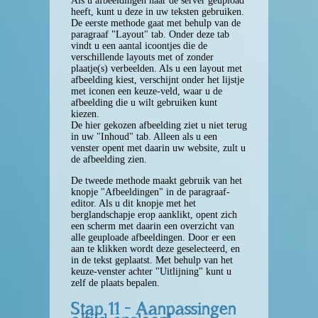
Als u afbeeldingen naar de server geupload
heeft, kunt u deze in uw teksten gebruiken.
De eerste methode gaat met behulp van de
paragraaf "Layout" tab. Onder deze tab
vindt u een aantal icoontjes die de
verschillende layouts met of zonder
plaatje(s) verbeelden. Als u een layout met
afbeelding kiest, verschijnt onder het lijstje
met iconen een keuze-veld, waar u de
afbeelding die u wilt gebruiken kunt
kiezen.
De hier gekozen afbeelding ziet u niet terug
in uw "Inhoud" tab. Alleen als u een
venster opent met daarin uw website, zult u
de afbeelding zien.
De tweede methode maakt gebruik van het
knopje "Afbeeldingen" in de paragraaf-
editor. Als u dit knopje met het
berglandschapje erop aanklikt, opent zich
een scherm met daarin een overzicht van
alle geuploade afbeeldingen. Door er een
aan te klikken wordt deze geselecteerd, en
in de tekst geplaatst. Met behulp van het
keuze-venster achter "Uitlijning" kunt u
zelf de plaats bepalen.
Stap 11 - Aanpassingen