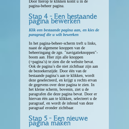
Knop: Uitloggen
Door hierop te klikken komt u in de
pagina-beheer pagina.
Stap 4 - Een bestaande
Bij problemen
pagina bewerken
Klik een bestaande pagina aan, en kies de
Uitlegfilmpjes
paragraaf die u wilt bewerken
In het pagina-beheer-scherm treft u links,
E-mail instellen
naast de algemene knoppen van de
beheeringang de zgn. "navigatieknoppen"-
boom aan. Hier zijn alle knoppen
Contact
(=pagina’s) te zien die de website bevat.
Ook de pagina’s die niet zichtbaar zijn aan
de bezoekerszijde. Door één van de
bestaande pagina’s aan te klikken, wordt
deze geselecteerd, en krijgt u rechts ervan
de gegevens over deze pagina te zien. In
het kleine scherm, bovenin, ziet u de
paragrafen die deze pagina bevat. Door er
hiervan één aan te klikken, selecteert u de
paragraaf, en wordt de inhoud van deze
paragraaf eronder zichtbaar.
Stap 5 - Een nieuwe
pagina maken