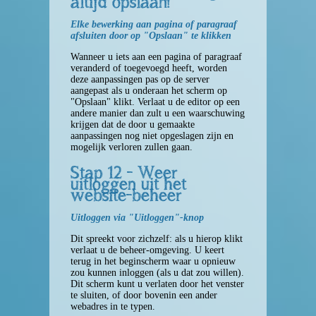
altijd opslaan!
Elke bewerking aan pagina of paragraaf
afsluiten door op "Opslaan" te klikken
Wanneer u iets aan een pagina of paragraaf
veranderd of toegevoegd heeft, worden
deze aanpassingen pas op de server
aangepast als u onderaan het scherm op
"Opslaan" klikt. Verlaat u de editor op een
andere manier dan zult u een waarschuwing
krijgen dat de door u gemaakte
aanpassingen nog niet opgeslagen zijn en
mogelijk verloren zullen gaan.
Stap 12 - Weer
uitloggen uit het
website-beheer
Uitloggen via "Uitloggen"-knop
Dit spreekt voor zichzelf: als u hierop klikt
verlaat u de beheer-omgeving. U keert
terug in het beginscherm waar u opnieuw
zou kunnen inloggen (als u dat zou willen).
Dit scherm kunt u verlaten door het venster
te sluiten, of door bovenin een ander
webadres in te typen.