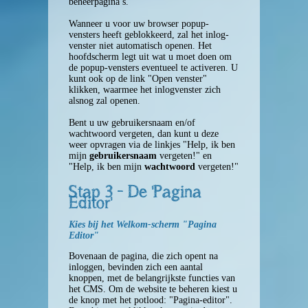
beheerpagina’s.
Wanneer u voor uw browser popup-
Zoekmachine
vensters heeft geblokkeerd, zal het inlog-
venster niet automatisch openen. Het
hoofdscherm legt uit wat u moet doen om
Afbeeldingen
de popup-vensters eventueel te activeren. U
kunt ook op de link "Open venster"
klikken, waarmee het inlogvenster zich
Pagina-editor
alsnog zal openen.
Bent u uw gebruikersnaam en/of
wachtwoord vergeten, dan kunt u deze
Knop: Info & Help
weer opvragen via de linkjes "Help, ik ben
mijn
gebruikersnaam
vergeten!" en
"Help, ik ben mijn
wachtwoord
vergeten!"
Voorwaarden
Stap 3 - De 'Pagina
Editor'
Handleiding
Kies bij het Welkom-scherm "Pagina
Editor"
Reseller site
Bovenaan de pagina, die zich opent na
inloggen, bevinden zich een aantal
Knop: Bekijk de site
knoppen, met de belangrijkste functies van
het CMS. Om de website te beheren kiest u
de knop met het potlood: "Pagina-editor".