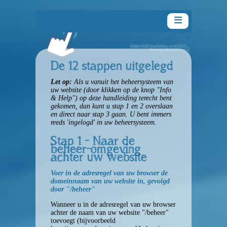
De 12 stappen uitgelegd
Let op:
Als u vanuit het beheersysteem van
Handleiding
uw website (door klikken op de knop "Info
& Help") op deze handleiding terecht bent
gekomen, dan kunt u stap 1 en 2 overslaan
en direct naar stap 3 gaan. U bent immers
Inleiding
reeds 'ingelogd' in uw beheersysteem.
Stap 1 - Naar de
Aan de slag
beheer-omgeving
achter uw website
Snelle handleiding
Voer in de adresregel van uw browser de
domeinnaam van uw website in, gevolgd
door "/beheer"
De paragraaf-editor
Wanneer u in de adresregel van uw browser
achter de naam van uw website "
/beheer
"
Algemeen
toevoegt (bijvoorbeeld