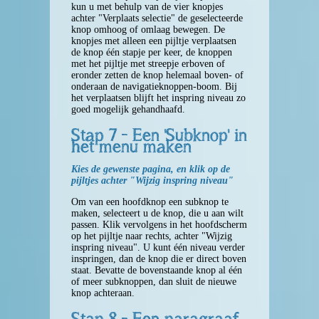
kun u met behulp van de vier knopjes
achter "Verplaats selectie" de geselecteerde
knop omhoog of omlaag bewegen. De
knopjes met alleen een pijltje verplaatsen
de knop één stapje per keer, de knoppen
met het pijltje met streepje erboven of
eronder zetten de knop helemaal boven- of
onderaan de navigatieknoppen-boom. Bij
het verplaatsen blijft het inspring niveau zo
goed mogelijk gehandhaafd.
Stap 7 - Een 'Subknop' in
het menu maken
Kies de gewenste pagina, en klik op de
pijltjes achter "Wijzig inspring niveau"
Om van een hoofdknop een subknop te
maken, selecteert u de knop, die u aan wilt
passen. Klik vervolgens in het hoofdscherm
op het pijltje naar rechts, achter "Wijzig
inspring niveau". U kunt één niveau verder
inspringen, dan de knop die er direct boven
staat. Bevatte de bovenstaande knop al één
of meer subknoppen, dan sluit de nieuwe
knop achteraan.
Stap 8 - Een paragraaf