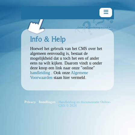
Info & Help
Hoewel het gebruik van het CMS over het
Handleiding
algemeen eenvoudig is, bestaat de
mogelijkheid dat u toch het een of ander
eens na wilt kijken. Daarom vindt u onder
deze knop een link naar onze "online"
Inleiding
handleiding
. Ook onze
Algemene
Voorwaarden
staan hier vermeld.
Aan de slag
Snelle handleiding
Privacy
-
Instellingen
- Handleiding en documentatie Online-
CMS © 2026
De paragraaf-editor
Algemeen