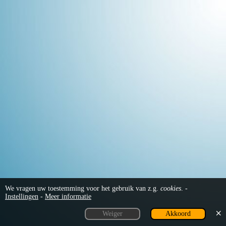
De beheer-omgeving
Inloggen
Persoonsgegevens
Waarschuwingen
Knop: Homepage
Knop: Systeem Menu
Statistiek
We vragen uw toestemming voor het gebruik van z.g.
cookies
. -
Persoonsgegevens
Instellingen
-
Meer informatie
Weiger
Akkoord
Knop: Site Inhoud