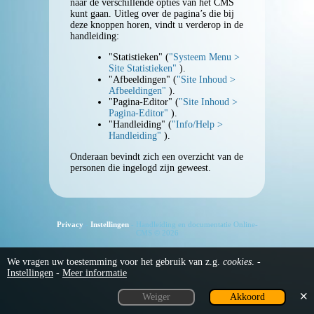
naar de verschillende opties van het CMS
kunt gaan. Uitleg over de pagina’s die bij
De beheer-omgeving
deze knoppen horen, vindt u verderop in de
handleiding:
Inloggen
"Statistieken" (
"Systeem Menu >
Site Statistieken"
).
"Afbeeldingen" (
"Site Inhoud >
Persoonsgegevens
Afbeeldingen"
).
"Pagina-Editor" (
"Site Inhoud >
Pagina-Editor"
).
"Handleiding" (
"Info/Help >
Waarschuwingen
Handleiding"
).
Onderaan bevindt zich een overzicht van de
Knop: Homepage
personen die ingelogd zijn geweest.
Knop: Systeem Menu
Privacy
-
Instellingen
- Handleiding en documentatie Online-
Statistiek
CMS © 2026
We vragen uw toestemming voor het gebruik van z.g.
cookies
. -
Persoonsgegevens
Instellingen
-
Meer informatie
Weiger
Akkoord
Knop: Site Inhoud