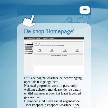
De knop 'Homepage'
Handleiding
Inleiding
Aan de slag
Snelle handleiding
Dit is de pagina waarmee de beheeringang
opent als u ingelogd bent.
Normaal gesproken wordt u persoonlijk
welkom geheten, met daaronder de datum
De paragraaf-editor
en tijd wanneer u voor het laatst ingelogd
geweest bent.
Hieronder vind u een aantal zogenaamde
Algemeen
"snel-knoppen"; knoppen waarmee u snel