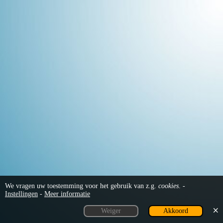
De beheer-omgeving
Inloggen
Persoonsgegevens
Waarschuwingen
Knop: Homepage
Knop: Systeem Menu
Statistiek
We vragen uw toestemming voor het gebruik van z.g.
cookies
. -
Persoonsgegevens
Instellingen
-
Meer informatie
Weiger
Akkoord
Knop: Site Inhoud