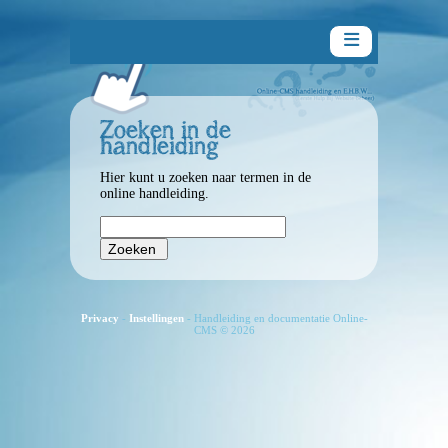
Zoeken in de
handleiding
Handleiding
Hier kunt u zoeken naar termen in de
online handleiding.
Inleiding
Aan de slag
Privacy
-
Instellingen
- Handleiding en documentatie Online-
Snelle handleiding
CMS © 2026
De paragraaf-editor
Algemeen